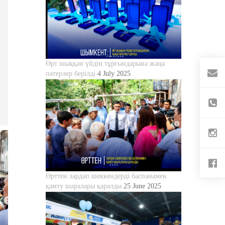
Өрт шыққан үйдің тұрғындарына жаңа
пәтерлер берілді
4 July 2025
Өрттен зардап шеккендерді баспанамен
қамту шаралары қаралды
25 June 2025