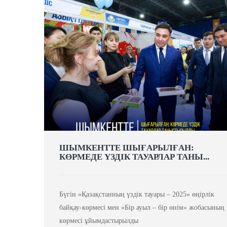
ШЫМКЕНТТЕ ШЫҒАРЫЛҒАН:
КӨРМЕДЕ ҮЗДІК ТАУАРЛАР ТАНЫ...
Бүгін «Қазақстанның үздік тауары – 2025» өңірлік
байқау-көрмесі мен «Бір ауыл – бір өнім» жобасының
көрмесі ұйымдастырылды