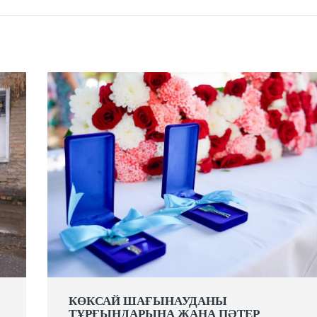
КӨКСАЙ ШАҒЫНАУДАНЫ
ТҰРҒЫНДАРЫНА ЖАҢА ПӘТЕР