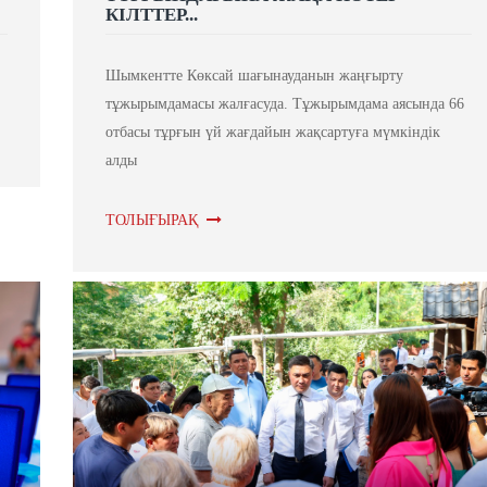
КІЛТТЕР...
Шымкентте Көксай шағынауданын жаңғырту
тұжырымдамасы жалғасуда. Тұжырымдама аясында 66
отбасы тұрғын үй жағдайын жақсартуға мүмкіндік
алды
ТОЛЫҒЫРАҚ