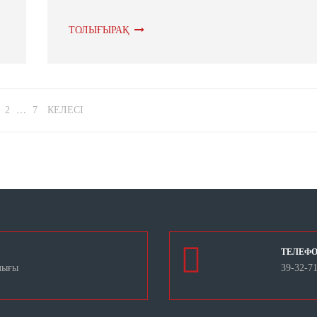
ТОЛЫҒЫРАҚ
2
…
7
КЕЛЕСІ
ТЕЛЕФ
лығы
39-32-7