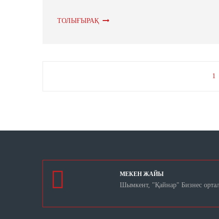
ТОЛЫҒЫРАҚ
1
МЕКЕН ЖАЙЫ
Шымкент, "Қайнар" Бизнес орта