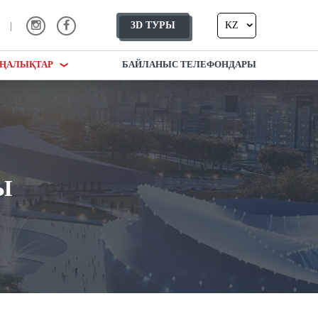
3D ТУР
KZ
РЫ
3D ТУРЫ
KZ
ҢАЛЫҚТАР
БАЙЛАНЫС ТЕЛЕФОНДАРЫ
Ы