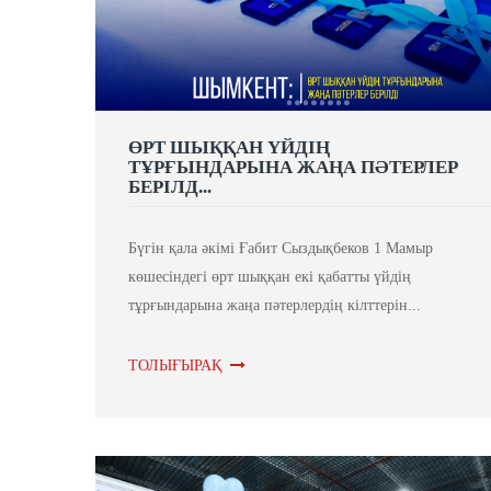
ӨРТ ШЫҚҚАН ҮЙДІҢ
ТҰРҒЫНДАРЫНА ЖАҢА ПӘТЕРЛЕР
БЕРІЛД...
Бүгін қала әкімі Ғабит Сыздықбеков 1 Мамыр
көшесіндегі өрт шыққан екі қабатты үйдің
тұрғындарына жаңа пәтерлердің кілттерін...
ТОЛЫҒЫРАҚ