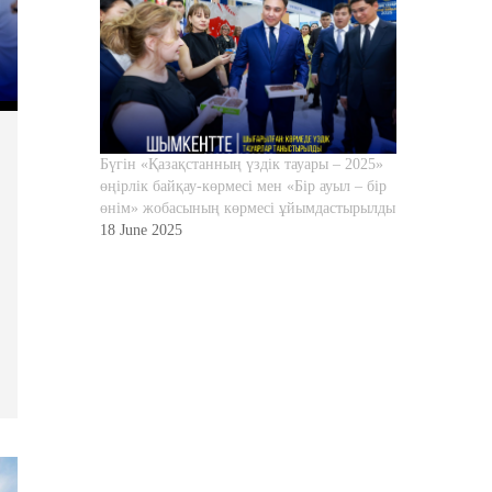
Бүгін «Қазақстанның үздік тауары – 2025»
өңірлік байқау-көрмесі мен «Бір ауыл – бір
өнім» жобасының көрмесі ұйымдастырылды
18 June 2025