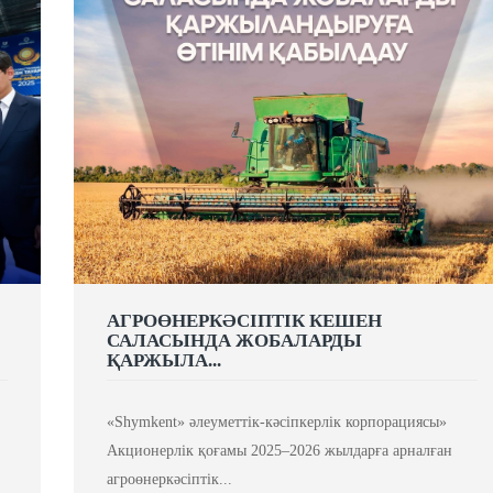
АГРОӨНЕРКӘСІПТІК КЕШЕН
САЛАСЫНДА ЖОБАЛАРДЫ
ҚАРЖЫЛА...
«Shymkent» әлеуметтік-кәсіпкерлік корпорациясы»
Акционерлік қоғамы 2025–2026 жылдарға арналған
агроөнеркәсіптік...