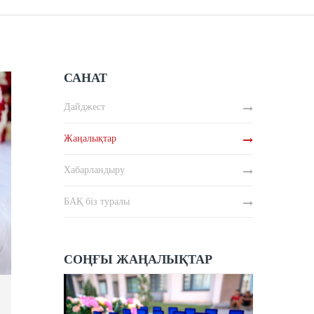
САНАТ
Дайджест
Жаңалықтар
Хабарландыру
БАҚ біз туралы
СОҢҒЫ ЖАҢАЛЫҚТАР