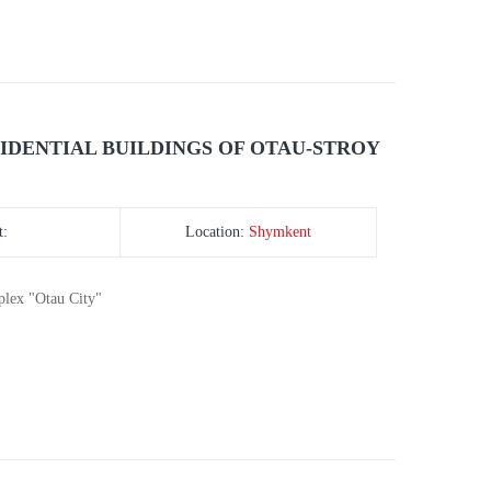
IDENTIAL BUILDINGS OF OTAU-STROY
t:
Location:
Shymkent
mplex "Otau City"