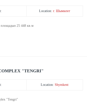
t:
Location:
г. Шымкент
ей площадью 25 448 кв.м
 COMPLEX "TENGRI"
t:
Location:
Shymkent
mplex "Tengri"